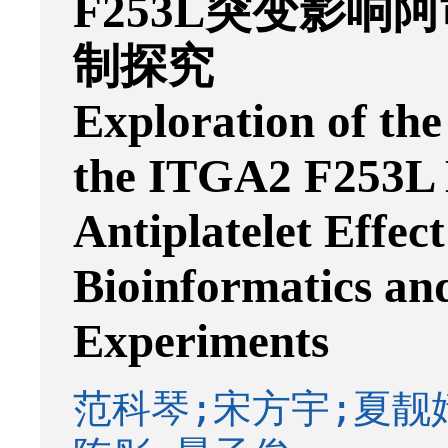
F253L突变影
制探究
Exploration of t
the ITGA2 F253L M
Antiplatelet Effec
Bioinformatics an
Experiments
范科琴;宋方宇;夏靓